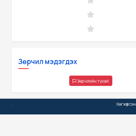
Зөрчил мэдэгдэх
Зөрчлийн тухай
.
Хөгжүүлсэ