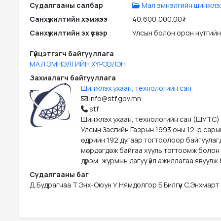
Судалгааны салбар
Мал эмнэлгийн шинжлэх
Санхүүжилтийн хэмжээ
40,600,000.00₮
Санхүүжилтийн эх үүсвэр
Улсын болон орон нутгийн
Гүйцэтгэгч байгууллага
МАЛ ЭМНЭЛГИЙН ХҮРЭЭЛЭН
Захиалагч байгууллага
Шинжлэх ухаан, технологийн сан
info@stf.gov.mn
stf
Шинжлэх ухаан, технологийн сан (ШУТС)
Улсын Засгийн Газрын 1993 оны 12-р сары
өдрийн 192 дугаар тогтоолоор байгуулаг
мөрдөгдөж байгаа хууль тогтоомж болон
дүрэм, журмын дагуу үйл ажиллагаа явуулж 
Судалгааны баг
Д.Будрагчаа Т.Энх-Оюун У.Нямдолгор Б.Билгүүн С.Энхмарт