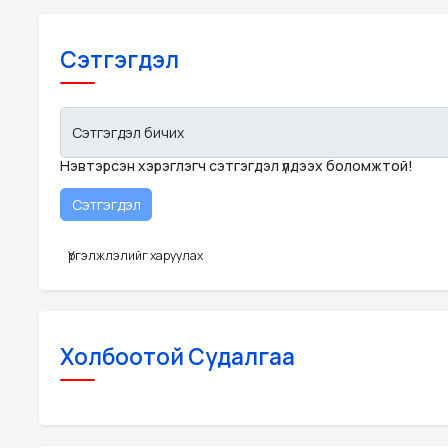
Сэтгэгдэл
Сэтгэгдэл бичих
Нэвтэрсэн хэрэглэгч сэтгэгдэл үлдээх боломжтой!
Үргэлжлэлийг харуулах
Холбоотой Судалгаа