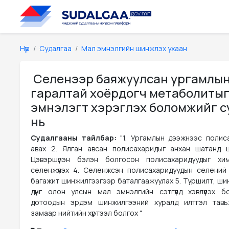
Нүүр
Судалгаа
Мал эмнэлгийн шинжлэх ухаан
Селенээр баяжуулсан ургамлы
гаралтай хоёрдогч метаболитыг
эмнэлэгт хэрэглэх боломжийг с
нь
Судалгааны тайлбар:
"1. Ургамлын дээжнээс полис
авах 2. Ялган авсан полисахаридыг анхан шатанд цэ
Цэвэршүүлэн бэлэн болгосон полисахаридуудыг хи
селенжүүлэх 4. Селенжсэн полисахаридуудын селений
багажит шинжилгээгээр баталгаажуулах 5. Туршилт, шин
дүнг олон улсын мал эмнэлгийн сэтгүүлд хэвлүүлэх б
дотоодын эрдэм шинжилгээний хуралд илтгэл тавьж
замаар нийтийн хүртээл болгох "