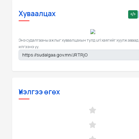
Хуваалцах
Энэ судалгааны ажлыг хуваалцахын тулд url хаягийг хуулж аваад
илгээнэ үү.
Үнэлгээ өгөх