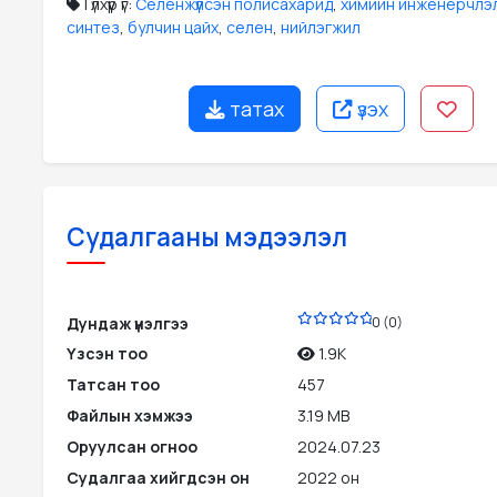
Түлхүүр үг:
Селенжүүлсэн полисахарид
,
химийн инженерчлэ
синтез
,
булчин цайх
,
селен
,
нийлэгжил
татах
үзэх
Судалгааны мэдээлэл
PDF
Дундаж үнэлгээ
0 (0)
Үзсэн тоо
1.9K
Татсан тоо
457
Файлын хэмжээ
3.19 MB
Оруулсан огноо
2024.07.23
Судалгаа хийгдсэн он
2022 он