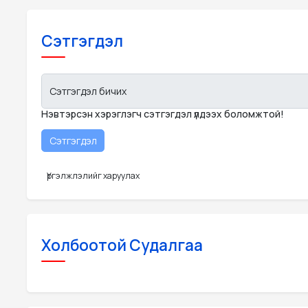
Сэтгэгдэл
Сэтгэгдэл бичих
Нэвтэрсэн хэрэглэгч сэтгэгдэл үлдээх боломжтой!
Үргэлжлэлийг харуулах
Холбоотой Судалгаа