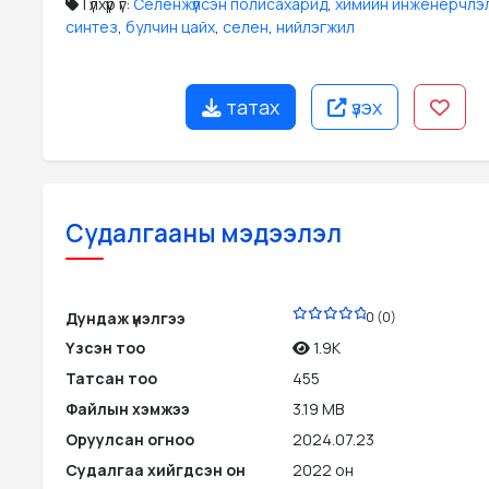
Түлхүүр үг:
Селенжүүлсэн полисахарид
,
химийн инженерчлэ
синтез
,
булчин цайх
,
селен
,
нийлэгжил
татах
үзэх
Судалгааны мэдээлэл
PDF
Дундаж үнэлгээ
0 (0)
Үзсэн тоо
1.9K
Татсан тоо
455
Файлын хэмжээ
3.19 MB
Оруулсан огноо
2024.07.23
Судалгаа хийгдсэн он
2022 он