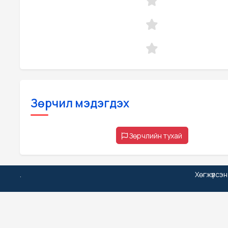
Зөрчил мэдэгдэх
Зөрчлийн тухай
.
Хөгжүүлсэ