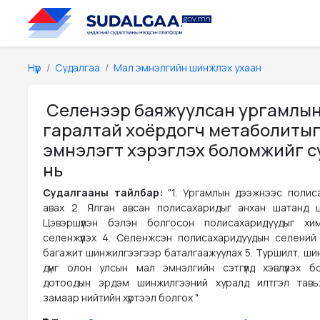
Нүүр
Судалгаа
Мал эмнэлгийн шинжлэх ухаан
Селенээр баяжуулсан ургамлы
гаралтай хоёрдогч метаболитыг
эмнэлэгт хэрэглэх боломжийг с
нь
Судалгааны тайлбар:
"1. Ургамлын дээжнээс полис
авах 2. Ялган авсан полисахаридыг анхан шатанд цэ
Цэвэршүүлэн бэлэн болгосон полисахаридуудыг хи
селенжүүлэх 4. Селенжсэн полисахаридуудын селений
багажит шинжилгээгээр баталгаажуулах 5. Туршилт, шин
дүнг олон улсын мал эмнэлгийн сэтгүүлд хэвлүүлэх б
дотоодын эрдэм шинжилгээний хуралд илтгэл тавьж
замаар нийтийн хүртээл болгох "