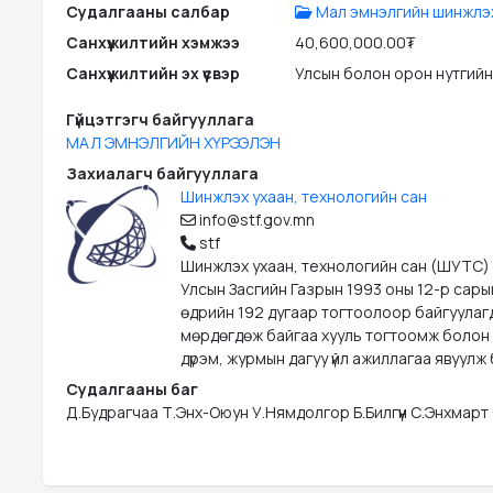
Судалгааны салбар
Мал эмнэлгийн шинжлэх
Санхүүжилтийн хэмжээ
40,600,000.00₮
Санхүүжилтийн эх үүсвэр
Улсын болон орон нутгийн
Гүйцэтгэгч байгууллага
МАЛ ЭМНЭЛГИЙН ХҮРЭЭЛЭН
Захиалагч байгууллага
Шинжлэх ухаан, технологийн сан
info@stf.gov.mn
stf
Шинжлэх ухаан, технологийн сан (ШУТС)
Улсын Засгийн Газрын 1993 оны 12-р сары
өдрийн 192 дугаар тогтоолоор байгуулаг
мөрдөгдөж байгаа хууль тогтоомж болон
дүрэм, журмын дагуу үйл ажиллагаа явуулж 
Судалгааны баг
Д.Будрагчаа Т.Энх-Оюун У.Нямдолгор Б.Билгүүн С.Энхмарт