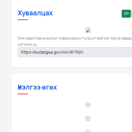
Хуваалцах
Энэ судалгааны ажлыг хуваалцахын тулд url хаягийг хуулж аваад
илгээнэ үү.
Үнэлгээ өгөх