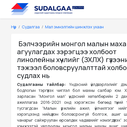
Нүүр
Судалгаа
Мал эмнэлгийн шинжлэх ухаан
Бэлчээрийн монгол малын мах
агуулагдах зэрэгцээ холбоот
линолейны хүчлийг (ЗХЛХ) гүзээн
тэжээл боловсруулалттай холб
судлах нь
Судалгааны тайлбар:
Үндэсний үйлдвэрлэлийг дэ
бодлогын тэргүүлэх чиглэл бол махны салбар юм. 
зарласан “Монгол мал” үндэсний хөтөлбөрийн 2 да
ажиллагаа 2016-2021 онд хэрэгжсэн бөгөөд түүний 
тусгагдсан “Малын үржлийн ажил, үйлчилгээг ний
хэрэгцээнд нийцүүлэн боловсронгуй болгож, ашиг 
чанарыг сайжруулан өрсөлдөх чадавхийг нэмэгдүүлэх” з
хэмжээтэй уялдуулан монгол малын махан ашиг ши