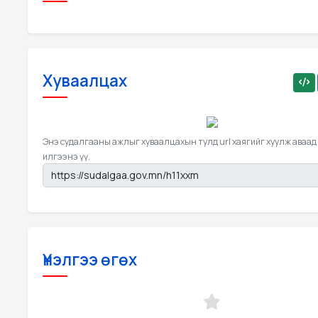
Хуваалцах
Энэ судалгааны ажлыг хуваалцахын тулд url хаягийг хуулж аваад
илгээнэ үү.
Үнэлгээ өгөх