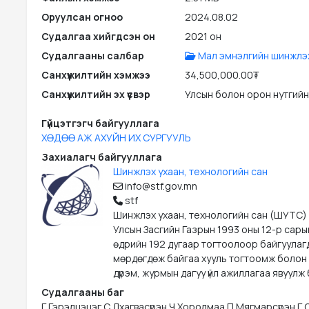
Оруулсан огноо
2024.08.02
Судалгаа хийгдсэн он
2021 он
Судалгааны салбар
Мал эмнэлгийн шинжлэх
Санхүүжилтийн хэмжээ
34,500,000.00₮
Санхүүжилтийн эх үүсвэр
Улсын болон орон нутгийн
Гүйцэтгэгч байгууллага
ХӨДӨӨ АЖ АХУЙН ИХ СУРГУУЛЬ
Захиалагч байгууллага
Шинжлэх ухаан, технологийн сан
info@stf.gov.mn
stf
Шинжлэх ухаан, технологийн сан (ШУТС)
Улсын Засгийн Газрын 1993 оны 12-р сары
өдрийн 192 дугаар тогтоолоор байгуулаг
мөрдөгдөж байгаа хууль тогтоомж болон
дүрэм, журмын дагуу үйл ажиллагаа явуулж 
Судалгааны баг
Г.Гэрэлцэцэг С.Лхагвасүрэн Ч.Хоролмаа П.Мягмарсүрэн Г