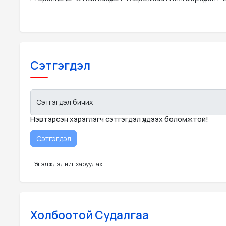
Сэтгэгдэл
Сэтгэгдэл бичих
Нэвтэрсэн хэрэглэгч сэтгэгдэл үлдээх боломжтой!
Үргэлжлэлийг харуулах
Холбоотой Судалгаа