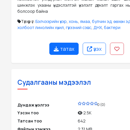
шинжлэх ухааны үндэслэлтэй үнэлэлт дүгнэлт гаргах н
болсоор байна
Түлхүүр үг:
Бэлчээрийн үхэр
,
хонь
,
ямаа
,
булчин эд
,
өөхөн э
холбоот линолийн хүчил
,
гүзээний сэвс
,
ДНХ
,
бактери
татах
үзэх
Судалгааны мэдээлэл
PDF
Дундаж үнэлгээ
0 (0)
Үзсэн тоо
2.5K
Татсан тоо
642
Файлын хэмжээ
2.31 MB