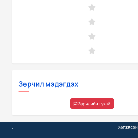
Зөрчил мэдэгдэх
Зөрчлийн тухай
.
Хөгжүүлсэ