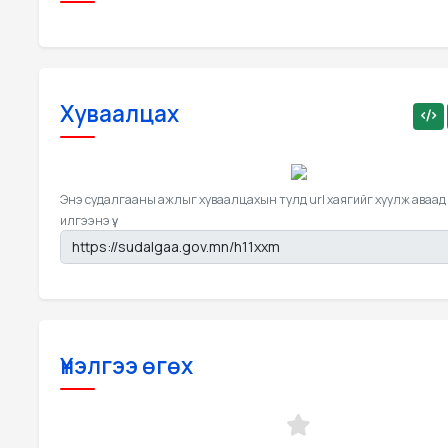
Хуваалцах
Энэ судалгааны ажлыг хуваалцахын тулд url хаягийг хуулж аваад
илгээнэ үү.
Үнэлгээ өгөх