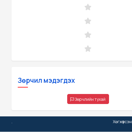
Зөрчил мэдэгдэх
Зөрчлийн тухай
.
Хөгжүүлсэ