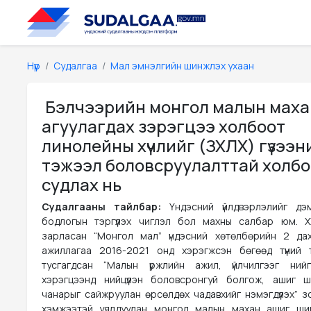
Нүүр
Судалгаа
Мал эмнэлгийн шинжлэх ухаан
Бэлчээрийн монгол малын мах
агуулагдах зэрэгцээ холбоот
линолейны хүчлийг (ЗХЛХ) гүзээн
тэжээл боловсруулалттай холб
судлах нь
Судалгааны тайлбар:
Үндэсний үйлдвэрлэлийг дэ
бодлогын тэргүүлэх чиглэл бол махны салбар юм. 
зарласан “Монгол мал” үндэсний хөтөлбөрийн 2 да
ажиллагаа 2016-2021 онд хэрэгжсэн бөгөөд түүний 
тусгагдсан “Малын үржлийн ажил, үйлчилгээг ний
хэрэгцээнд нийцүүлэн боловсронгуй болгож, ашиг 
чанарыг сайжруулан өрсөлдөх чадавхийг нэмэгдүүлэх” з
хэмжээтэй уялдуулан монгол малын махан ашиг ши