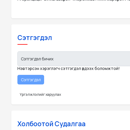
Сэтгэгдэл
Сэтгэгдэл бичих
Нэвтэрсэн хэрэглэгч сэтгэгдэл үлдээх боломжтой!
Үргэлжлэлийг харуулах
Холбоотой Судалгаа