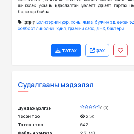
шинжлэх ухааны үндэслэлтэй үнэлэлт дүгнэлт гаргах н
болсоор байна
Түлхүүр үг:
Бэлчээрийн үхэр
,
хонь
,
ямаа
,
булчин эд
,
өөхөн э
холбоот линолийн хүчил
,
гүзээний сэвс
,
ДНХ
,
бактери
татах
үзэх
Судалгааны мэдээлэл
PDF
Дундаж үнэлгээ
0 (0)
Үзсэн тоо
2.5K
Татсан тоо
642
Файлын хэмжээ
2.31 MB