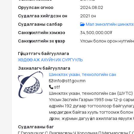
Оруулсан огноо
2024.08.02
Судалгаа хийгдсэн он
2021 он
Судалгааны салбар
Мал эмнэлгийн шинжлэх
Санхүүжилтийн хэмжээ
34,500,000.00₮
Санхүүжилтийн эх үүсвэр
Улсын болон орон нутгийн
Гүйцэтгэгч байгууллага
ХӨДӨӨ АЖ АХУЙН ИХ СУРГУУЛЬ
Захиалагч байгууллага
Шинжлэх ухаан, технологийн сан
info@stf.gov.mn
stf
Шинжлэх ухаан, технологийн сан (ШУТС)
Улсын Засгийн Газрын 1993 оны 12-р сары
өдрийн 192 дугаар тогтоолоор байгуулаг
мөрдөгдөж байгаа хууль тогтоомж болон
дүрэм, журмын дагуу үйл ажиллагаа явуулж 
Судалгааны баг
Г.Гэрэлцэцэг С.Лхагвасүрэн Ч.Хоролмаа П.Мягмарсүрэн Г