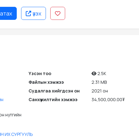
атах
үзэх
Үзсэн тоо
2.5K
Файлын хэмжээ
2.31 MB
Судалгаа хийгдсэн он
2021 он
йн
Санхүүжилтийн хэмжээ
34,500,000.00₮
он нутгийн
Н ИХ СУРГУУЛЬ