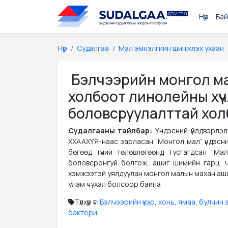
Нүүр
Бай
Нүүр
Судалгаа
Мал эмнэлгийн шинжлэх ухаан
Бэлчээрийн монгол ма
холбоот линолейны хүч
боловсруулалттай хол
Судалгааны тайлбар:
Үндэсний үйлдвэрлэл
ХХААХҮЯ-наас зарласан “Монгол мал” үндэсни
бөгөөд түүний төлөвлөгөөнд тусгагдсан “Ма
боловсронгуй болгож, ашиг шимийн гарц, ч
хэмжээтэй уялдуулан монгол малын махан ашиг
улам чухал болсоор байна
Түлхүүр үг:
Бэлчээрийн үхэр
,
хонь
,
ямаа
,
булчин 
бактери