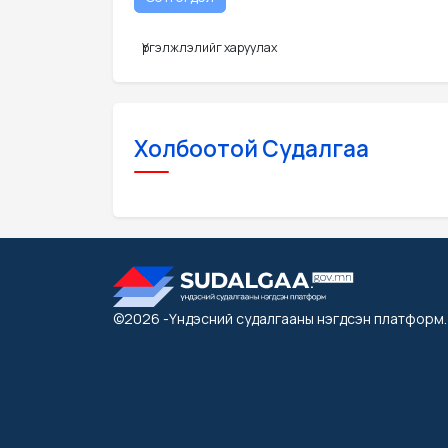
Үргэлжлэлийг харуулах
Холбоотой Судалгаа
©2026
-Үндэсний судалгааны нэгдсэн платформ
.