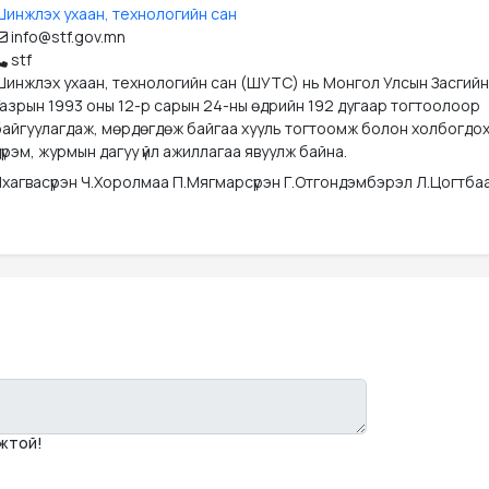
Шинжлэх ухаан, технологийн сан
info@stf.gov.mn
stf
Шинжлэх ухаан, технологийн сан (ШУТС) нь Монгол Улсын Засгийн
Газрын 1993 оны 12-р сарын 24-ны өдрийн 192 дугаар тогтоолоор
байгуулагдаж, мөрдөгдөж байгаа хууль тогтоомж болон холбогдо
үрэм, журмын дагуу үйл ажиллагаа явуулж байна.
Лхагвасүрэн Ч.Хоролмаа П.Мягмарсүрэн Г.Отгондэмбэрэл Л.Цогтба
мжтой!