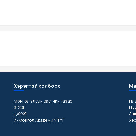
Хэрэгтэй холбоос
Ма
Монгол Улсын Засгийн газар
Пл
ЗГХЭГ
Ну
ЦХХХЯ
Аши
И-Монгол Академи УТҮГ
Хэр