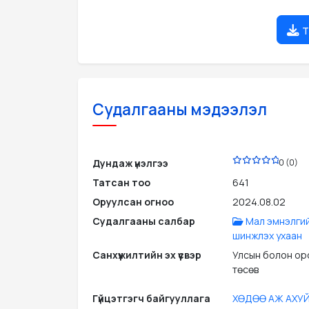
т
Судалгааны мэдээлэл
PDF
Дундаж үнэлгээ
0 (0)
Татсан тоо
641
Оруулсан огноо
2024.08.02
Судалгааны салбар
Мал эмнэлги
шинжлэх ухаан
Санхүүжилтийн эх үүсвэр
Улсын болон ор
төсөв
Гүйцэтгэгч байгууллага
ХӨДӨӨ АЖ АХУЙ