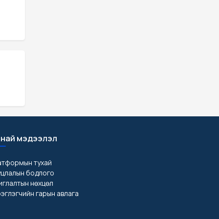
най мэдээлэл
атформын тухай
уцлалын бодлого
глалтын нөхцөл
эглэгчийн гарын авлага