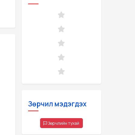
Зөрчил мэдэгдэх
Зөрчлийн тухай