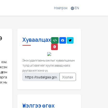
Нэвтрэх
EN
э
Хуваалцах
Энэ судалгааны ажлыг хуваалцахын
 юм.
тулд url хаягийг хуулж аваад найз
жсэн
руугаа илгээнэ үү.
үлэн
Хуулах
арга
ах нь
Үнэлгээ өгөх