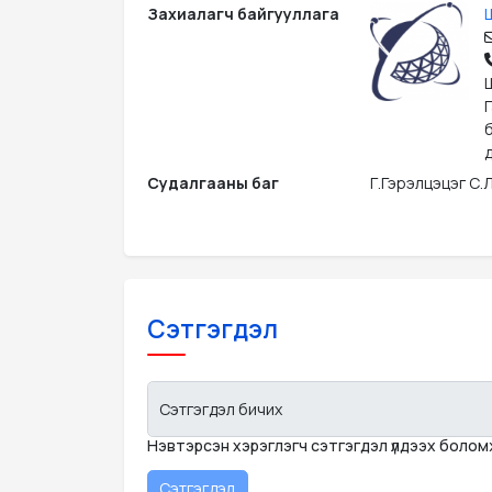
Захиалагч байгууллага
д
Судалгааны баг
Г.Гэрэлцэцэг С.
Сэтгэгдэл
Сэтгэгдэл бичих
Нэвтэрсэн хэрэглэгч сэтгэгдэл үлдээх боло