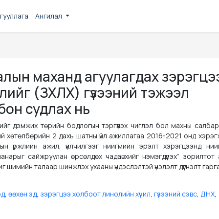
гууллага
Ангилал
лын маханд агуулагдах зэрэгцэ
лийг (ЗХЛХ) гүзээний тэжээл
бон судлах нь
ийг дэмжих төрийн бодлогын тэргүүлэх чиглэл бол махны салбар
й хөтөлбөрийн 2 дахь шатны үйл ажиллагаа 2016-2021 онд хэрэг
лын үржлийн ажил, үйлчилгээг нийгмийн эрэлт хэрэгцээнд нийцү
анарыг сайжруулан өрсөлдөх чадавхийг нэмэгдүүлэх” зорилтот 
 шимийн талаар шинжлэх ухааны үндэслэлтэй үнэлэлт дүгнэлт гарг
эд
,
өөхөн эд
,
зэрэгцээ холбоот линолийн хүчил
,
гүзээний сэвс
,
ДНХ
,