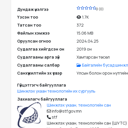
PDF
Дундаж үнэлгээ
0 (0)
Үзсэн тоо
1.7K
Татсан тоо
372
Файлын хэмжээ
15.06 MB
Оруулсан огноо
2024.04.25
Судалгаа хийгдсэн он
2019 он
Судалгааны арга зүй
Хамтарсан төсөл
Судалгааны салбар
Байгалийн бусад шинжл
Санхүүжилтийн эх үүсвэр
Улсын болон орон нутгийн
Гүйцэтгэгч байгууллага
Шинжлэх ухаан технологийн их сургууль
Захиалагч байгууллага
Шинжлэх ухаан, технологийн сан
info@stf.gov.mn
stf
Шинжлэх ухаан, технологийн сан (ШУТС)