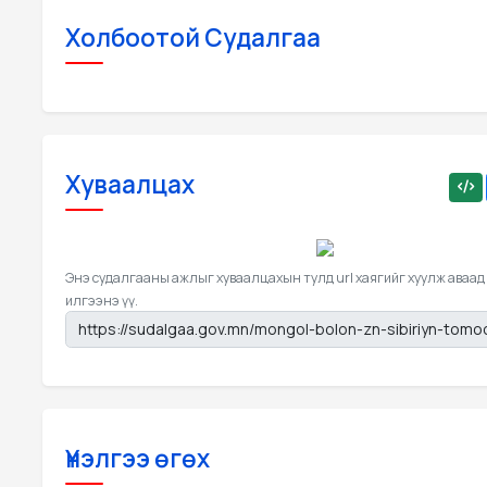
Холбоотой Судалгаа
Хуваалцах
Энэ судалгааны ажлыг хуваалцахын тулд url хаягийг хуулж аваад
илгээнэ үү.
Үнэлгээ өгөх