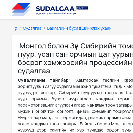
Нүүр
Судалгаа
Байгалийн бусад шинжлэх ухаан
Монгол болон Зүүн Сибирийн том
нуур, усан сан орчмын цаг ууры
бэсрэг хэмжээсийн процессийн
судалгаа
Судалгааны тайлбар:
"Хамтарсан төслийн хүрэ
зорилтуудын дагуу судалгааны ажил гүйцэтгэнэ. Үүнд: • М
нууруудын хотгор, Сибирийн нууруудын төлөөлөл бо
нуур орчмын бүсээр нуур-агаар мандлын термог
параметризацийг агуулсан агаар мандлын тоон загварыг
мужийн оновчтой сонголт, физик схемүүдийг тохируула
Нуур-агаар мандлын термогидродинамик параметризац
агаар мандлын тоон загварыг Байгаль болон Монгол о
нуурууд дээр хамгийн их хур тунадас ордог зуны 