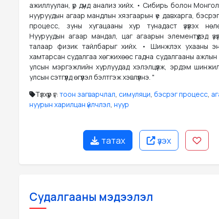
ажиллуулан, үр дүнд анализ хийх. • Сибирь болон Монг
нууруудын агаар мандлын хязгаарын үе давхарга, бэсрэ
процесс, зуны хугацааны хур тунадаст үзүүлэх нөл
Нууруудын агаар мандал, цаг агаарын элементүүдэд үзү
талаар физик тайлбарыг хийх. • Шинжлэх ухааны э
хамтарсан судалгаа хөгжихөөс гадна судалгааны ажлын ү
улсын мэргэжлийн хурлуудад хэлэлцүүлж, эрдэм шинжи
улсын сэтгүүлд өгүүлэл бэлтгэж хэвлүүлнэ. "
Түлхүүр үг:
тоон загварчлал
,
симуляци
,
бэсрэг процесс
,
аг
нуурын харилцан үйлчлэл
,
нуур
татах
үзэх
Судалгааны мэдээлэл