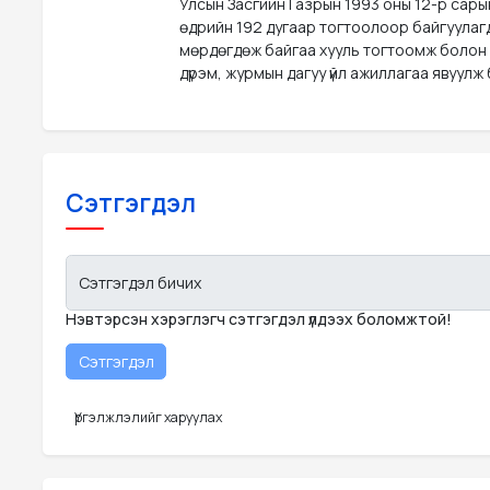
Улсын Засгийн Газрын 1993 оны 12-р сары
өдрийн 192 дугаар тогтоолоор байгуулаг
мөрдөгдөж байгаа хууль тогтоомж болон
дүрэм, журмын дагуу үйл ажиллагаа явуулж 
Сэтгэгдэл
Сэтгэгдэл бичих
Нэвтэрсэн хэрэглэгч сэтгэгдэл үлдээх боломжтой!
Үргэлжлэлийг харуулах