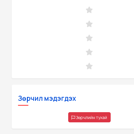
Зөрчил мэдэгдэх
Зөрчлийн тухай