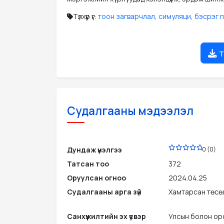
Түлхүүр үг:
тоон загварчлал
,
симуляци
,
бэсрэг 
т
Судалгааны мэдээлэл
PDF
Дундаж үнэлгээ
0 (0)
Татсан тоо
372
Оруулсан огноо
2024.04.25
Судалгааны арга зүй
Хамтарсан төсө
Санхүүжилтийн эх үүсвэр
Улсын болон ор