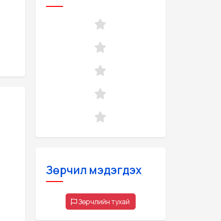
Зөрчил мэдэгдэх
Зөрчлийн тухай