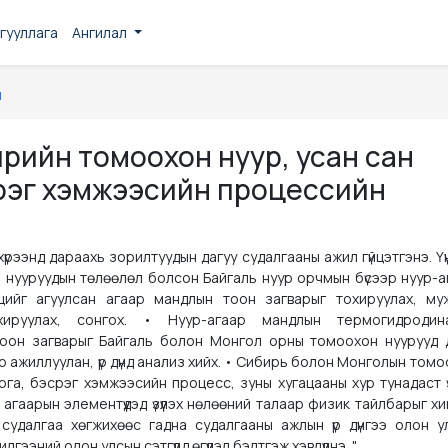
гууллага
Ангилал
н
ирийн томоохон нуур, усан сан
рэг хэмжээсийн процессийн
үрээнд дараахь зорилтуудын дагуу судалгааны ажил гүйцэтгэнэ. Үү
 нууруудын төлөөлөл болсон Байгаль нуур орчмын бүсээр нуур-а
ийг агуулсан агаар мандлын тоон загварыг тохируулах, му
охируулах, сонгох. • Нуур-агаар мандлын термогидродин
тоон загварыг Байгаль болон Монгол орны томоохон нуурууд 
р ажиллуулан, үр дүнд анализ хийх. • Сибирь болон Монголын том
га, бэсрэг хэмжээсийн процесс, зуны хугацааны хур тунадаст үз
агаарын элементүүдэд үзүүлэх нөлөөний талаар физик тайлбарыг хи
удалгаа хөгжихөөс гадна судалгааны ажлын үр дүнгээ олон у
ээний олон улсын сэтгүүлд өгүүлэл бэлтгэж хэвлүүлнэ. "