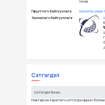
төсөв
Гүйцэтгэгч байгууллага
Шинжлэх ухаан т
Захиалагч байгууллага
д
Сэтгэгдэл
Сэтгэгдэл бичих
Нэвтэрсэн хэрэглэгч сэтгэгдэл үлдээх боло