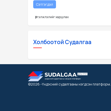
Үргэлжлэлийг харуулах
Холбоотой Судалгаа
©2026
-Үндэсний судалгааны нэгдсэн платформ
.