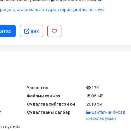
процесс
,
агаар мандал нуурын харилцан үйлчлэл
,
нуур
атах
үзэх
Үзсэн тоо
1.7K
Файлын хэмжээ
15.06 MB
Судалгаа хийгдсэн он
2019 он
л
Судалгааны салбар
Байгалийн бусад
шинжлэх ухаан
он нутгийн