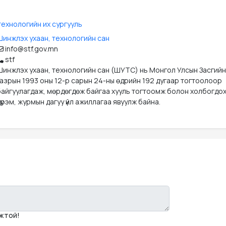
ехнологийн их сургууль
Шинжлэх ухаан, технологийн сан
info@stf.gov.mn
stf
Шинжлэх ухаан, технологийн сан (ШУТС) нь Монгол Улсын Засгийн
Газрын 1993 оны 12-р сарын 24-ны өдрийн 192 дугаар тогтоолоор
байгуулагдаж, мөрдөгдөж байгаа хууль тогтоомж болон холбогдо
үрэм, журмын дагуу үйл ажиллагаа явуулж байна.
мжтой!