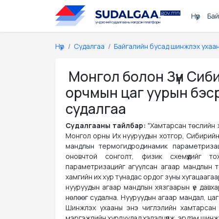
Нүүр
Бай
Нүүр
Судалгаа
Байгалийн бусад шинжлэх ухаа
Монгол болон Зүүн Сиб
орчмын цаг уурын бэс
судалгаа
Судалгааны тайлбар:
"Хамтарсан төслийн х
Монгол орны Их нууруудын хотгор, Сибирийн
мандлын термогидродинамик параметризац
оновчтой сонголт, физик схемүүдийг т
параметризацийг агуулсан агаар мандлын 
хамгийн их хур тунадас ордог зуны хугацаагаа
нууруудын агаар мандлын хязгаарын үе давхар
нөлөөг судална. Нууруудын агаар мандал, цаг 
Шинжлэх ухааны энэ чиглэлийн хамтарсан с
мэргэжлийн хурлуудад хэлэлцүүлж, эрдэм шинжилг