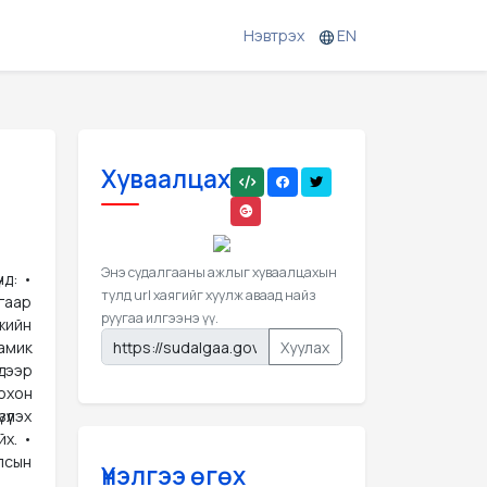
Нэвтрэх
EN
Хуваалцах
Энэ судалгааны ажлыг хуваалцахын
нд: •
тулд url хаягийг хуулж аваад найз
гаар
руугаа илгээнэ үү.
жийн
Хуулах
амик
дээр
оохон
үүлэх
йх. •
лсын
Үнэлгээ өгөх