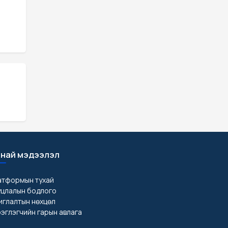
най мэдээлэл
атформын тухай
уцлалын бодлого
глалтын нөхцөл
эглэгчийн гарын авлага