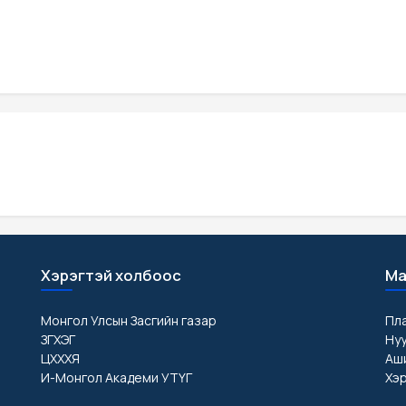
Хэрэгтэй холбоос
Ма
Монгол Улсын Засгийн газар
Пл
ЗГХЭГ
Ну
ЦХХХЯ
Аши
И-Монгол Академи УТҮГ
Хэр