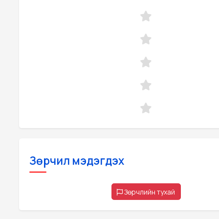
Зөрчил мэдэгдэх
Зөрчлийн тухай