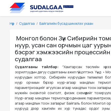
Нүүр
Судалгаа
Байгалийн бусад шинжлэх ухаан
Монгол болон Зүүн Сибирийн том
нуур, усан сан орчмын цаг ууры
бэсрэг хэмжээсийн процессийн
судалгаа
Судалгааны тайлбар:
"Хамтарсан төслийн хүрэ
зорилтуудын дагуу судалгааны ажил гүйцэтгэнэ. Үүнд: • М
нууруудын хотгор, Сибирийн нууруудын төлөөлөл бо
нуур орчмын бүсээр нуур-агаар мандлын термог
параметризацийг агуулсан агаар мандлын тоон загварыг
мужийн оновчтой сонголт, физик схемүүдийг тохируула
Нуур-агаар мандлын термогидродинамик параметризац
агаар мандлын тоон загварыг Байгаль болон Монгол о
нуурууд дээр хамгийн их хур тунадас ордог зуны 