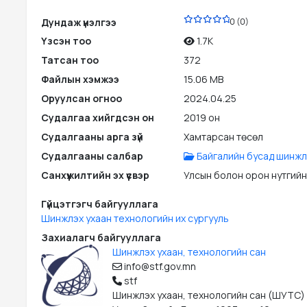
PDF
Дундаж үнэлгээ
0 (0)
Үзсэн тоо
1.7K
Татсан тоо
372
Файлын хэмжээ
15.06 MB
Оруулсан огноо
2024.04.25
Судалгаа хийгдсэн он
2019 он
Судалгааны арга зүй
Хамтарсан төсөл
Судалгааны салбар
Байгалийн бусад шинжл
Санхүүжилтийн эх үүсвэр
Улсын болон орон нутгийн
Гүйцэтгэгч байгууллага
Шинжлэх ухаан технологийн их сургууль
Захиалагч байгууллага
Шинжлэх ухаан, технологийн сан
info@stf.gov.mn
stf
Шинжлэх ухаан, технологийн сан (ШУТС)