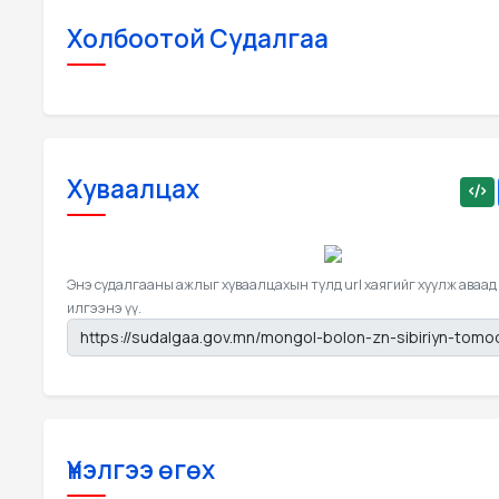
Холбоотой Судалгаа
Хуваалцах
Энэ судалгааны ажлыг хуваалцахын тулд url хаягийг хуулж аваад
илгээнэ үү.
Үнэлгээ өгөх