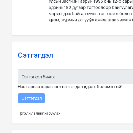
Улсын Засгийн Газрын 1993 оны 12-р сары
өдрийн 192 дугаар тогтоолоор байгуулаг
мөрдөгдөж байгаа хууль тогтоомж болон
дүрэм, журмын дагуу үйл ажиллагаа явуулж 
Сэтгэгдэл
Сэтгэгдэл бичих
Нэвтэрсэн хэрэглэгч сэтгэгдэл үлдээх боломжтой!
Үргэлжлэлийг харуулах