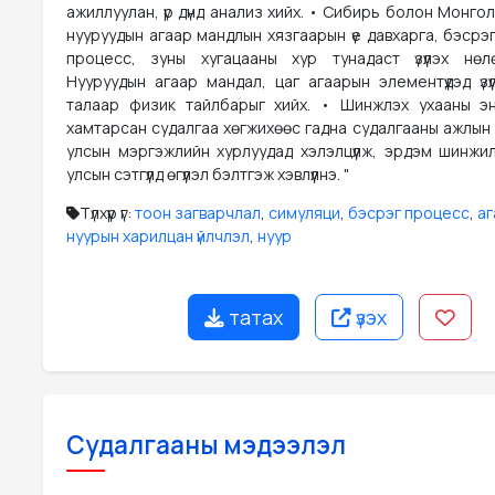
ажиллуулан, үр дүнд анализ хийх. • Сибирь болон Монг
нууруудын агаар мандлын хязгаарын үе давхарга, бэсрэ
процесс, зуны хугацааны хур тунадаст үзүүлэх нөл
Нууруудын агаар мандал, цаг агаарын элементүүдэд үзү
талаар физик тайлбарыг хийх. • Шинжлэх ухааны э
хамтарсан судалгаа хөгжихөөс гадна судалгааны ажлын ү
улсын мэргэжлийн хурлуудад хэлэлцүүлж, эрдэм шинжи
улсын сэтгүүлд өгүүлэл бэлтгэж хэвлүүлнэ. "
Түлхүүр үг:
тоон загварчлал
,
симуляци
,
бэсрэг процесс
,
аг
нуурын харилцан үйлчлэл
,
нуур
татах
үзэх
Судалгааны мэдээлэл