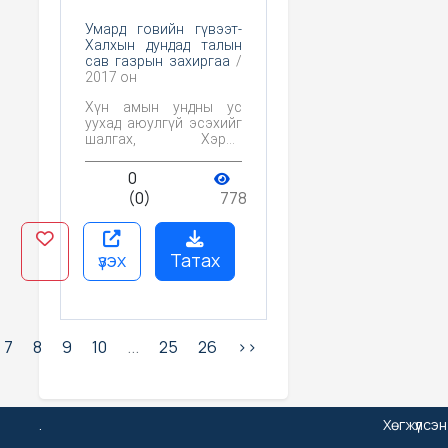
Умард говийн гүвээт-
Халхын дундад талын
сав газрын захиргаа
/
2017 он
Хүн амын ундны ус
уухад аюулгүй эсэхийг
шалгах, Хэрэв
бохирдол илэрвэл
анхааруулга өгч,
0
хамгаалах,
(0)
778
цэвэршүүлэх арга
хэмжээг тодорхойлох,
Тухайн бүс нутагт усны
чанарт байгаль, хүний
үзэх
Татах
үйл ажиллагаа хэрхэн
нөлөөлж байгааг
судлах, Цаашид эрүүл
ахуйн хяналт тавих
үндэслэл болгох юм.
7
8
9
10
...
25
26
>>
.
Хөгжүүлсэ