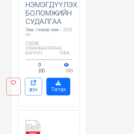
НЭМЭГДҮҮЛЭХ
БОЛОМЖИЙН
СУДАЛГАА
Зам, тээвэр яам
/ 2026
он
СЭДЭВ:
УЛААНБААТАРААС
БАРУУН ТАВАН
АЙМГИЙН ЗАМ
ДАГУУХ
0
ҮЙЛЧИЛГЭЭНИЙ
(0)
100
ГАЗРУУДЫГ
НЭМЭГДҮҮЛЭХ
БОЛОМЖИЙН
СУДАЛГАА ИЛТГЭГЧ:
үзэх
Татах
Н.МИШЭЭЛ