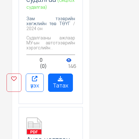
(Онцлох
судалгаа)
Зам тээврийн
хөгжлийн төв ТӨҮГ
/
2024 он
Судалгааны ажлаар
МУ-ын автотээврийн
хэрэгслийн
хөдөлгүүрээс ялгарах
хорт хийн агууламжийг
0
хянах тогтолцоог
(0)
146
шинэчлэх,
боловсронгуй болгох
боломжуудыг
тодорхойлох үндсэн
үзэх
Татах
зорилготой. Энэхүү
зорилгыг хэрэгжүүлэх,
судалгааны ажлын
хүлээгдэж буй үр дүнд
хүрэхийн тулд дараах
зорилтуудыг
дэвшүүлсэн.