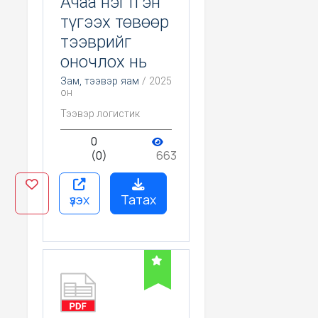
Ачаа нэгтгэн
түгээх төвөөр
тээврийг
оночлох нь
Зам, тээвэр яам
/ 2025
он
Тээвэр логистик
0
(0)
663
үзэх
Татах