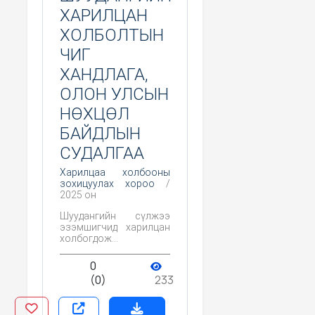
ХАРИЛЦАН
ХОЛБОЛТЫН
ЧИГ
ХАНДЛАГА,
ОЛОН УЛСЫН
НӨХЦӨЛ
БАЙДЛЫН
СУДАЛГАА
Харилцаа холбооны
зохицуулах хороо
/
2025 он
Шуудангийн сүлжээ
эзэмшигчид харилцан
холбогдож
технологийн дэвшлийг
ашиглан, улс
0
хоорондын болон орон
(0)
233
нутгийн шуудан
илгээмжийг зөв
оновчтой системчлэн,