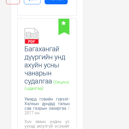
үйл ажиллагаа хэрхэн
нөлөөлж байгааг
судлах, Цаашид эрүүл
ахуйн хяналт тавих
үндэслэл болгох юм.
Багахангай
дүүргийн унд
ахуйн усны
чанарын
судалгаа
(Онцлох
судалгаа)
Умард говийн гүвээт-
Халхын дундад талын
сав газрын захиргаа
/
2017 он
Хүн амын ундны ус
уухад аюулгүй эсэхийг