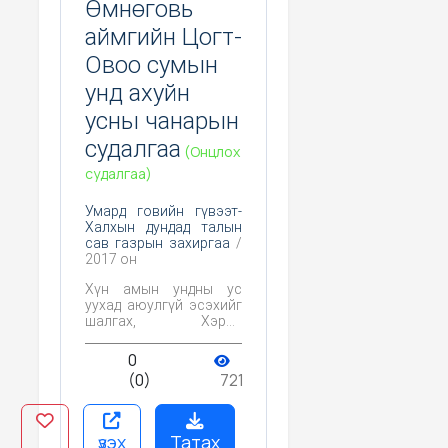
Өмнөговь
аймгийн Цогт-
Овоо сумын
унд ахуйн
усны чанарын
судалгаа
(Онцлох
судалгаа)
Умард говийн гүвээт-
Халхын дундад талын
сав газрын захиргаа
/
2017 он
Хүн амын ундны ус
уухад аюулгүй эсэхийг
шалгах, Хэрэв
бохирдол илэрвэл
анхааруулга өгч,
0
хамгаалах,
(0)
721
цэвэршүүлэх арга
хэмжээг тодорхойлох,
Тухайн бүс нутагт усны
чанарт байгаль, хүний
үзэх
Татах