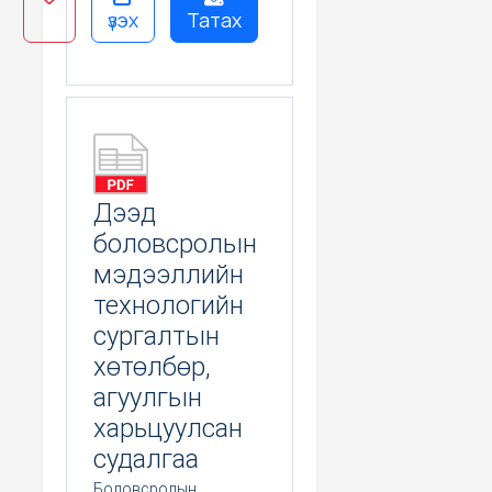
үзэх
Татах
Дээд
боловсролын
мэдээллийн
технологийн
сургалтын
хөтөлбөр,
агуулгын
харьцуулсан
судалгаа
Боловсролын