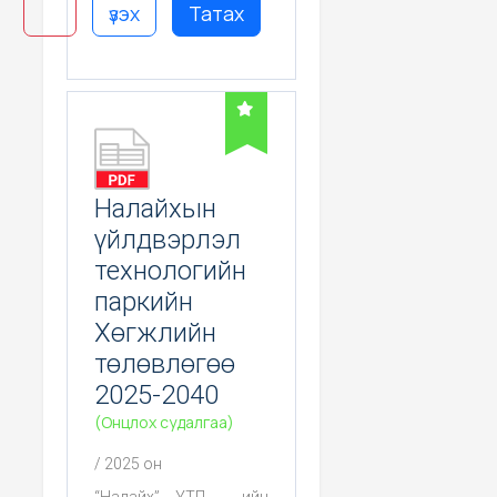
бага өртөгөөр
үзэх
Татах
харилцан ашигтай
эцсийн хэрэглэгчид
гардуулах үйл
ажиллагааг
зохицуулах нь
судалгааны суурь
зорилт юм.
Налайхын
үйлдвэрлэл
технологийн
паркийн
Хөгжлийн
төлөвлөгөө
2025-2040
(Онцлох судалгаа)
/ 2025 он
“Налайх” ҮТП - ийн