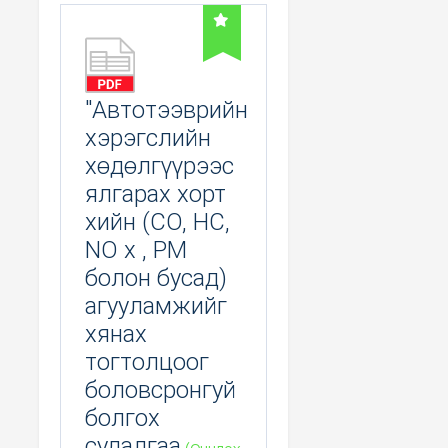
"Автотээврийн
хэрэгслийн
хөдөлгүүрээс
ялгарах хорт
хийн (CO, HC,
NO x , PM
болон бусад)
агууламжийг
хянах
тогтолцоог
боловсронгуй
болгох
судалгаа