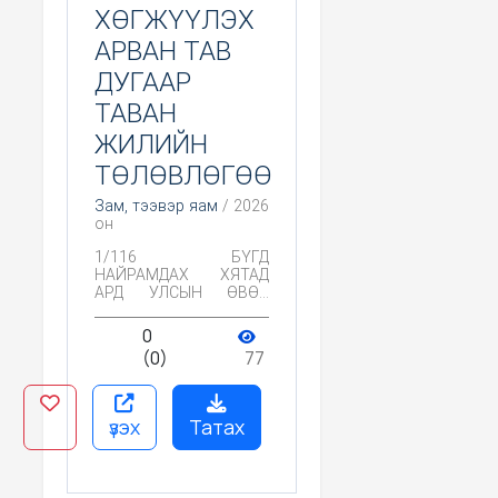
ХӨГЖҮҮЛЭХ
АРВАН ТАВ
ДУГААР
ТАВАН
ЖИЛИЙН
ТӨЛӨВЛӨГӨӨ
Зам, тээвэр яам
/ 2026
он
1/116 БҮГД
НАЙРАМДАХ ХЯТАД
АРД УЛСЫН ӨВӨР
МОНГОЛЫН ӨӨРТӨӨ
ЗАСАХ ОРНЫ НИЙГЭМ,
0
ЭДИЙН ЗАСГИЙГ
(0)
77
ХӨГЖҮҮЛЭХ АРВАН
ТАВ ДУГААР ТАВАН
ЖИЛИЙН
ТӨЛӨВЛӨГӨӨНИЙ
үзэх
Татах
ОРЧУУЛГА ГХЯ