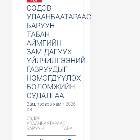
СЭДЭВ:
УЛААНБААТАРААС
БАРУУН
ТАВАН
АЙМГИЙН
ЗАМ ДАГУУХ
ҮЙЛЧИЛГЭЭНИЙ
ГАЗРУУДЫГ
НЭМЭГДҮҮЛЭХ
БОЛОМЖИЙН
СУДАЛГАА
Зам, тээвэр яам
/ 2026
он
СЭДЭВ:
УЛААНБААТАРААС
БАРУУН ТАВАН
АЙМГИЙН ЗАМ
ДАГУУХ