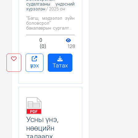
судалгааны үндэсний
хүрээлэн
/ 2025 он
“Багш, мэдээлэл зүйн
боловсрол”
бакалаврын сургалтын
хөтөлбөрийн
харьцуулсан
0
судалгааны үр дүнд
(0)
128
үндэслэн хөтөлбөрийг
сайжруулах санал
гаргах зорилготой.
үзэх
Татах
Усны үнэ,
нөөцийн
талаарх