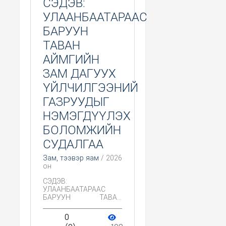
СЭДЭВ:
УЛААНБААТАРААС
БАРУУН
ТАВАН
АЙМГИЙН
ЗАМ ДАГУУХ
ҮЙЛЧИЛГЭЭНИЙ
ГАЗРУУДЫГ
НЭМЭГДҮҮЛЭХ
БОЛОМЖИЙН
СУДАЛГАА
Зам, тээвэр яам
/ 2026
он
СЭДЭВ:
УЛААНБААТАРААС
БАРУУН ТАВАН
АЙМГИЙН ЗАМ
ДАГУУХ
0
ҮЙЛЧИЛГЭЭНИЙ