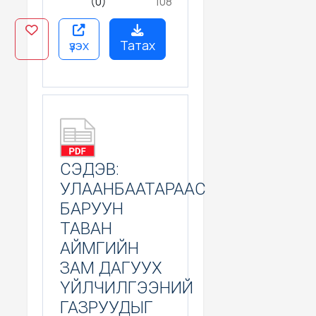
(0)
108
ГАЗРУУДЫГ
НЭМЭГДҮҮЛЭХ
БОЛОМЖИЙН
СУДАЛГАА ИЛТГЭГЧ:
үзэх
Татах
Н.МИШЭЭЛ
СЭДЭВ:
УЛААНБААТАРААС
БАРУУН
ТАВАН
АЙМГИЙН
ЗАМ ДАГУУХ
ҮЙЛЧИЛГЭЭНИЙ
ГАЗРУУДЫГ