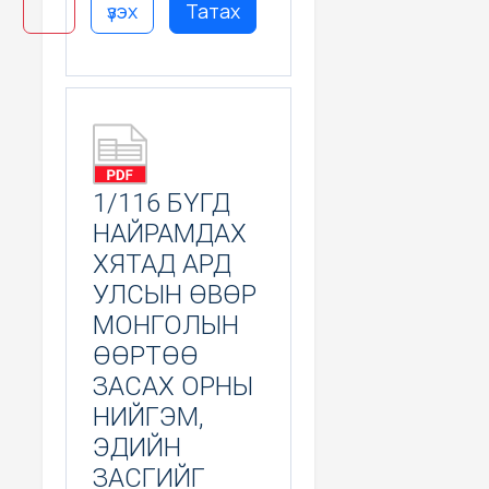
ТӨЛӨВЛӨГӨӨНИЙ
үзэх
Татах
ОРЧУУЛГА ГХЯ
1/116 БҮГД
НАЙРАМДАХ
ХЯТАД АРД
УЛСЫН ӨВӨР
МОНГОЛЫН
ӨӨРТӨӨ
ЗАСАХ ОРНЫ
НИЙГЭМ,
ЭДИЙН
ЗАСГИЙГ