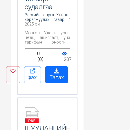
судалгаа
Засгийн газрын Хяналт
хэрэгжүүлэх газар
/
2025 он
Монгол Улсын усны
нөөц, ашиглалт, үнэ
тарифын өнөөгийн
тогтолцоо нь нэгдмэл
бус, үр ашиг сул байгаа
0
нь усны нөөцийг
(0)
207
хамгаалах, тогтвортой
ашиглахад бодит
эрсдэл үүсгэж байна.
Энэхүү судалгаа нь
үзэх
Татах
усны менежмент,
тарифын бодлогыг
шинэ шатанд гаргах,
бодлогын уялдааг
сайжруулах асуудлыг
хөндсөн.
ШУУДАНГИЙН