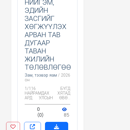
НИЙГЭМ,
ЭДИЙН
ЗАСГИЙГ
ХӨГЖҮҮЛЭХ
АРВАН ТАВ
ДУГААР
ТАВАН
ЖИЛИЙН
ТӨЛӨВЛӨГӨӨ
Зам, тээвэр яам
/ 2026
он
1/116 БҮГД
НАЙРАМДАХ ХЯТАД
АРД УЛСЫН ӨВӨР
МОНГОЛЫН ӨӨРТӨӨ
ЗАСАХ ОРНЫ НИЙГЭМ,
0
ЭДИЙН ЗАСГИЙГ
(0)
85
ХӨГЖҮҮЛЭХ АРВАН
ТАВ ДУГААР ТАВАН
ЖИЛИЙН