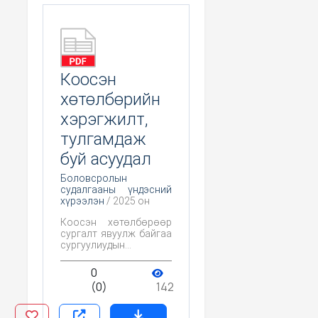
Коосэн
хөтөлбөрийн
хэрэгжилт,
тулгамдаж
буй асуудал
Боловсролын
судалгааны үндэсний
хүрээлэн
/ 2025 он
Коосэн хөтөлбөрөөр
сургалт явуулж байгаа
сургуулиудын
хөтөлбөрийн
хэрэгжилтийн
0
өнөөгийн нөхцөл
(0)
142
байдал, тулгамдсан
асуудал, бэрхшээл
шийдлийг судлах