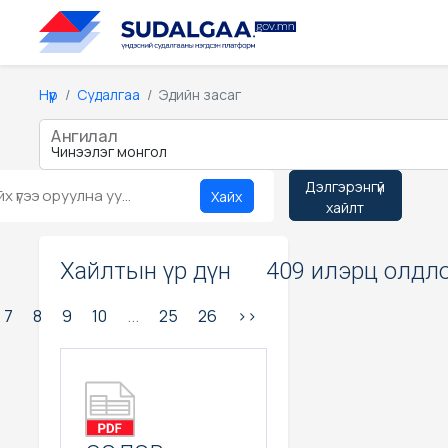
Нүүр
Судалгаа
Эдийн засаг
Ангилал
Дэлгэрэнгүй
Хайх
хайлт
Хайлтын үр дүн
409 илэрц олдло
7
8
9
10
...
25
26
>>