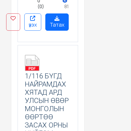
0
ҮЙЛЧИЛГЭЭНИЙ
(0)
81
ГАЗРУУДЫГ
НЭМЭГДҮҮЛЭХ
БОЛОМЖИЙН
СУДАЛГАА ИЛТГЭГЧ:
үзэх
Татах
Н.МИШЭЭЛ
1/116 БҮГД
НАЙРАМДАХ
ХЯТАД АРД
УЛСЫН ӨВӨР
МОНГОЛЫН
ӨӨРТӨӨ
ЗАСАХ ОРНЫ