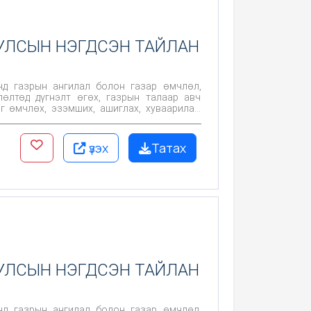
 УЛСЫН НЭГДСЭН ТАЙЛАН
нд газрын ангилал болон газар өмчлөл,
лөлтөд дүгнэлт өгөх, газрын талаар авч
г өмчлөх, эзэмших, ашиглах, хуваарилах,
сад арга хэмжээг төлөвлөн хэрэгжүүлэх,
рон нутгийн статистик мэдээнд ашиглахад
үзэх
Татах
 УЛСЫН НЭГДСЭН ТАЙЛАН
нд газрын ангилал болон газар өмчлөл,