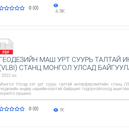
0 (0)
4.9K
ГЕОДЕЗИЙН МАШ УРТ СУУРЬ ТАЛТАЙ 
(VLBI) СТАНЦ МОНГОЛ УЛСАД БАЙГУУЛ
/ 2022 он
Монгол Улсад хэт урт суурь талтай интерферометийн станц (
геодезийн өндөр нарийвчлалтай байршил тодорхойлоход ашиглах 
зорилго оршино.
0 (0)
1K