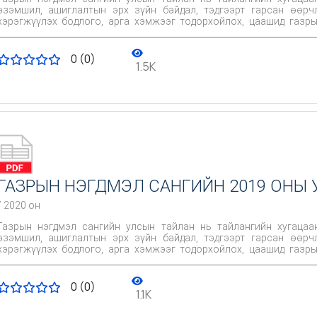
эзэмшил, ашиглалтын эрх зүйн байдал, тэдгээрт гарсан өөрч
хэрэгжүүлэх бодлого, арга хэмжээг тодорхойлох, цаашид газры
хамгаалах, нөхөн сэргээх болон газар зохион байгуулалтын бу
газрын нэгдмэл сангийн өгөгдөхүүнд өөрчлөлт оруулах, улс, о
суурь материал болдог ач холбогдолтой.
0 (0)
1.5K
ГАЗРЫН НЭГДМЭЛ САНГИЙН 2019 ОНЫ
/ 2020 он
Газрын нэгдмэл сангийн улсын тайлан нь тайлангийн хугацаа
эзэмшил, ашиглалтын эрх зүйн байдал, тэдгээрт гарсан өөрч
хэрэгжүүлэх бодлого, арга хэмжээг тодорхойлох, цаашид газры
хамгаалах, нөхөн сэргээх болон газар зохион байгуулалтын бу
газрын нэгдмэл сангийн өгөгдөхүүнд өөрчлөлт оруулах, улс, о
суурь материал болдог ач холбогдолтой.
0 (0)
1.1K