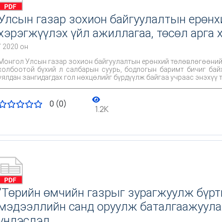
Улсын газар зохион байгуулалтын ерөнхи
хэрэгжүүлэх үйл ажиллагаа, төсөл арга
/ 2020 он
Монгол Улсын газар зохион байгуулалтын ерөнхий төлөвлөгөөний 
холбоотой бүхий л салбарын суурь, бодлогын баримт бичиг бай
уялдан зангидагдах гол нөхцөлийг бүрдүүлж байгаа учраас энэхүү 
яам, агентлагууд, орон нутгийн хамтын үүрэг мөн.
0 (0)
1.2K
“Төрийн өмчийн газрыг зурагжуулж бүрт
мэдээллийн санд оруулж баталгаажуулах
үндэслэл