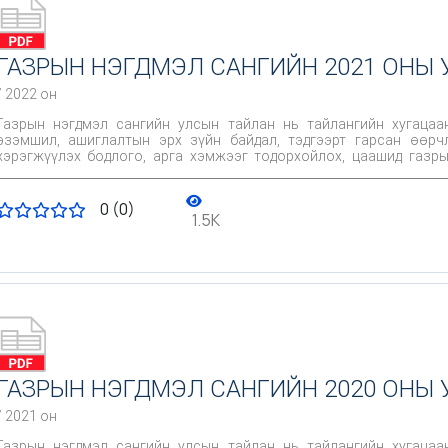
ГАЗРЫН НЭГДМЭЛ САНГИЙН 2021 ОНЫ
/ 2022 он
Газрын нэгдмэл сангийн улсын тайлан нь тайлангийн хугацаа
эзэмшил, ашиглалтын эрх зүйн байдал, тэдгээрт гарсан өөрч
хэрэгжүүлэх бодлого, арга хэмжээг тодорхойлох, цаашид газры
хамгаалах, нөхөн сэргээх болон газар зохион байгуулалтын бу
газрын нэгдмэл сангийн өгөгдөхүүнд өөрчлөлт оруулах, улс, о
суурь материал болдог ач холбогдолтой.
0 (0)
1.5K
ГАЗРЫН НЭГДМЭЛ САНГИЙН 2020 ОНЫ
/ 2021 он
Газрын нэгдмэл сангийн улсын тайлан нь тайлангийн хугацаа