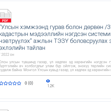
"Улсын хэмжээнд гурав болон дөрвөн /3
кадастрын мэдээллийн нэгдсэн системий
нэвтрүүлэх" ажлын ТЭЗҮ боловсруулах 
эхлэлийн тайлан
/ 2022 он
Олон улсын түвшинд газар, үл хөдлөх эд хөрөнгийн нэгдсэн 
бүртгэлийн ач холбогдлыг улам бүр ойлгож, энэхүү төрлийн си
судалж байна. Монгол Улсын хувьд газар, үл хөдлөх эд хөрөнгийн
байгаа ба нэгтгэж, орчин үеийн техник, технологи бүхий гурав б
систем байгуулах зайлшгүй шаардлага үүсээд байна.
0 (0)
1.2K