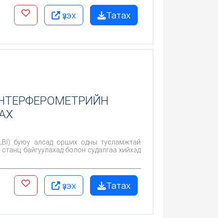
үзэх
Татах
ИНТЕРФЕРОМЕТРИЙН
АХ
VLBI) буюу алсад орших одны тусламжтай
станц байгуулахад болон судалгаа хийхэд
үзэх
Татах