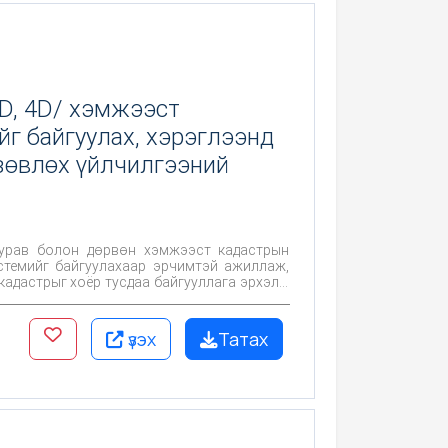
D, 4D/ хэмжээст
г байгуулах, хэрэглээнд
зөвлөх үйлчилгээний
гурав болон дөрвөн хэмжээст кадастрын
стемийг байгуулахаар эрчимтэй ажиллаж,
 кадастрыг хоёр тусдаа байгууллага эрхэлж
олон дөрвөн хэмжээст кадастрын бүртгэлийн
үзэх
Татах