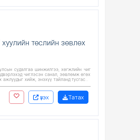
” хуулийн төслийн зөвлөх
 улсын судалгаа шинжилгээ, хөгжлийн чиг
ийдвэрлэхэд чиглэсэн санал, зөвлөмж өгөх
х ажлуудыг хийж, энэхүү тайланд тусгасан
үзэх
Татах