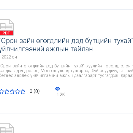
“Орон зайн өгөгдлийн дэд бүтцийн тухай
үйлчилгээний ажлын тайлан
/ 2022 он
“Орон зайн өгөгдлийн дэд бүтцийн тухай” хуулийн төсөлд, олон
хандлагад үндэслэн, Монгол улсад тулгараад буй асуудлуудыг ш
бөгөөд зөвлөх үйлчилгээний ажлын даалгаварт тусгагдсан дараа
болно.
0 (0)
1.2K