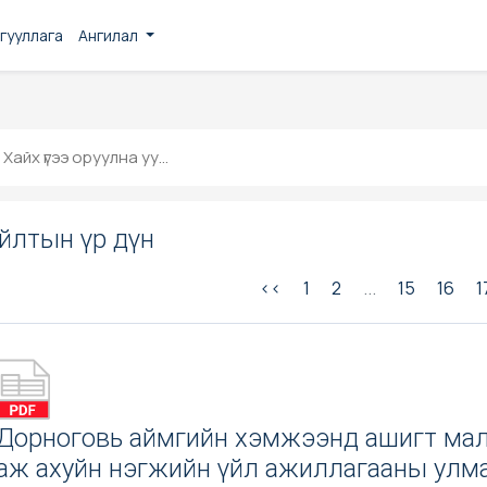
гууллага
Ангилал
йлтын үр дүн
<<
1
2
...
15
16
1
Дорноговь аймгийн хэмжээнд ашигт мал
аж ахуйн нэгжийн үйл ажиллагааны улм