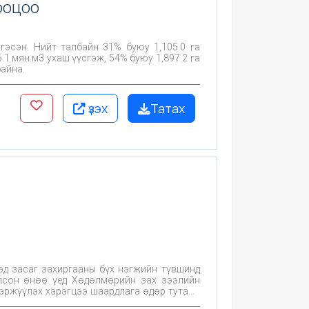
ооцоо
гэсэн. Нийт талбайн 31% буюу 1,105.0 га
.1 мян.м3 ухаш үүсгэж, 54% буюу 1,897.2 га
айна.
үзэх
Татах
иргааны бүх нэгжийн түвшинд
мөрийн зах зээлийн
вэржүүлэх хэрэгцээ шаардлага өдөр тутамд
сон.