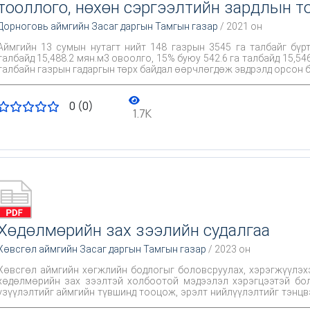
тооллого, нөхөн сэргээлтийн зардлын т
Дорноговь аймгийн Засаг даргын Тамгын газар
/ 2021 он
Аймгийн 13 сумын нутагт нийт 148 газрын 3545 га талбайг бүрт
талбайд 15,488.2 мян.м3 овоолго, 15% буюу 542.6 га талбайд 15,546
талбайн газрын гадаргын төрх байдал өөрчлөгдөж эвдрэлд орсон б
0 (0)
1.7K
Хөдөлмөрийн зах зээлийн судалгаа
Хөвсгөл аймгийн Засаг даргын Тамгын газар
/ 2023 он
Хөвсгөл аймгийн хөгжлийн бодлогыг боловсруулах, хэрэгжүүлэхэд засаг зах
хөдөлмөрийн зах зээлтэй холбоотой мэдээлэл хэрэгцээтэй болсон өнөө үед Хөдөл
үзүүлэлтийг аймгийн түвшинд тооцож, эрэлт нийлүүлэлтийг тэнц
тулгарч байгаа нь энэхүү судалгааг хийж гүйцэтгэх үндэслэл бол