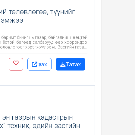
й төлөвлөгөө, түүнийг
 хэмжээ
баримт бичиг нь газар, байгалийн нөөцтэй
х ёстой бөгөөд салбарууд өөр хоорондоо
төлөвлөгөөг хэрэгжүүлэх нь Засгийн газар,
үзэх
Татах
гэн газрын кадастрын
” техник, эдийн засгийн