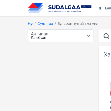
Нүүр
Бай
Нүүр
Судалгаа
Бүс, орон нутгийн хөгжил
Ангилал
Ха