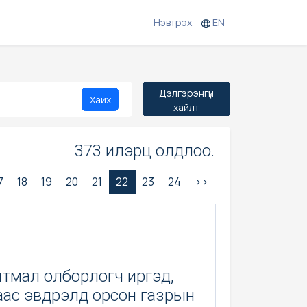
Нэвтрэх
EN
Дэлгэрэнгүй
Хайх
хайлт
373 илэрц олдлоо.
7
18
19
20
21
22
23
24
>>
тмал олборлогч иргэд,
аас эвдрэлд орсон газрын