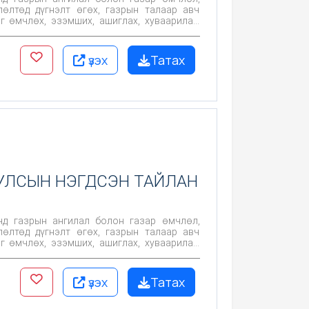
лөлтөд дүгнэлт өгөх, газрын талаар авч
г өмчлөх, эзэмших, ашиглах, хуваарилах,
сад арга хэмжээг төлөвлөн хэрэгжүүлэх,
рон нутгийн статистик мэдээнд ашиглахад
үзэх
Татах
 УЛСЫН НЭГДСЭН ТАЙЛАН
нд газрын ангилал болон газар өмчлөл,
лөлтөд дүгнэлт өгөх, газрын талаар авч
г өмчлөх, эзэмших, ашиглах, хуваарилах,
сад арга хэмжээг төлөвлөн хэрэгжүүлэх,
рон нутгийн статистик мэдээнд ашиглахад
үзэх
Татах