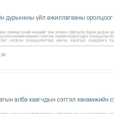
йн дурынхны үйл ажиллагааны оролцоог
жих замаар хүний нөөцийг зөв зохион байгуулж бүрэн дүүрэн аш
д олон жилийн өмнөөс ойлгож, төрийн бодлогодоо зохицуулах бо
ааг нэгдсэн зохицуулалтаар хангах хэрэгцээ шаардлага х
ардлага болон олон улсын байгууллагуудын хэрэгжүүлж байгаа үй
анаачилгыг төр, засгийн зүгээс дэмжин бодлогоо тодорхойлж, нэг
1.5K
нь улс орны хөгжилд иргэдийн оролцоог нэмэгдүүлэх, тэдний хувь 
ргэд хоорондоо илүү нягт хамтран ажиллах нөхцөл бүрдэх зэрэг о
ажиллагаагаа явуулдаг тул иргэний нийгмийн салбарын хөгжлийг 
н улсын туршлага болон нийгэмд үүсээд байгаа хэрэгцээ, шаардла
агын алба хаагчдын сэтгэл ханамжийн с
ийн хүрээнд тус байгууллагын гүйцэтгэх чиг үүрэг өргөжиж, хуу