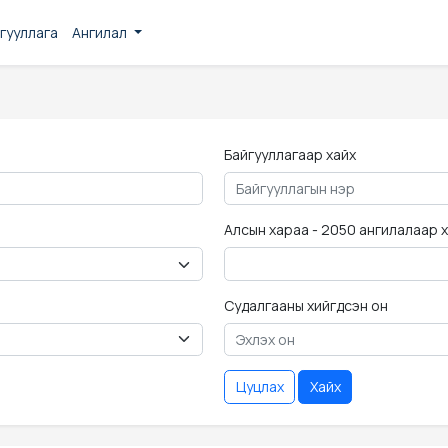
гууллага
Ангилал
Байгууллагаар хайх
Алсын хараа - 2050 ангилалаар 
Судалгааны хийгдсэн он
Цуцлах
Хайх