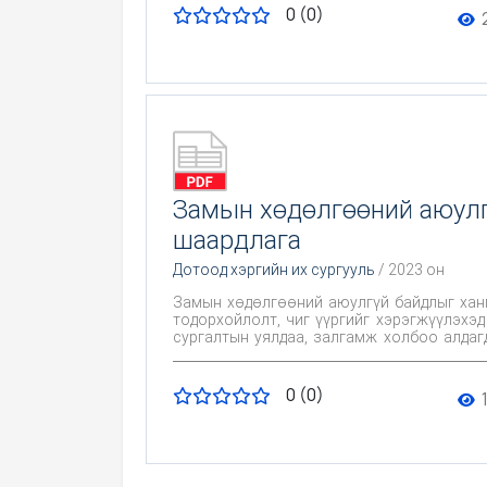
баталгаатай хангах, хамгаалах явдал нь
0 (0)
орчны өнөөгийн байдал энэ салбарт хэрэг
улсын чиг хандлага, тулгамдаж байгаа асу
Замын хөдөлгөөний аюулг
шаардлага
Дотоод хэргийн их сургууль
/ 2023 он
Замын хөдөлгөөний аюулгүй байдлыг ханг
тодорхойлолт, чиг үүргийг хэрэгжүүлэхэд
сургалтын уялдаа, залгамж холбоо алдагд
хандлагыг үнэлэх, хянах, ажлын байрны ах
зүйн шинжлэх ухаанд хууль сахиулагчийн
судалж, мэргэжлийн онцлог, хувь хүний 
0 (0)
боловсронгуй болгох зайлшгүй шаардлагата
зүйлүүд, тэдгээрийн хүрээнд дэвшүүлж б
бөгөөд эдгээрт дүн шинжилгээ хийх аргаар