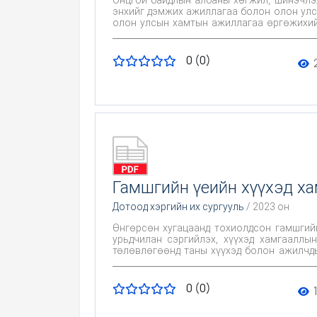
энхийг дэмжих ажиллагаа болон олон улс
олон улсын хамтын ажиллагаа өргөжихийн
сэтгэл ханамжид дүн шинжилгээ хийж боловсрол, мэргэ
соёл, ажлын орчин, ажилтанд үзүүлж бай
ажил
0 (0)
Гамшгийн үеийн хүүхэд х
Дотоод хэргийн их сургууль
/ 2023 он
Өнгөрсөн хугацаанд тохиолдсон гамшгийн
урьдчилан сэргийлэх, хүүхэд хамгааллын асуудал нь тулгамдсан а
төлөвлөгөөнд таны хүүхэд болон ажилчдын
Иймээс гамшиг, байгалийн аюулт үзэгдлий
байсаар байна.
0 (0)