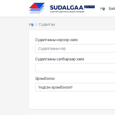
Нүүр
Бай
Нүүр
Судалгаа
Судалгааны нэрээр хайх
Судалгааны салбараар хайх
Эрэмбэлэх