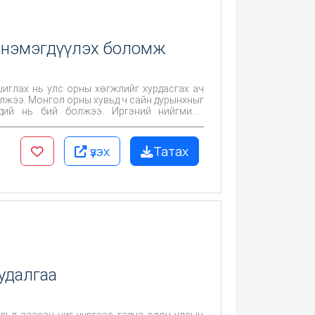
 нэмэгдүүлэх боломж
иглах нь улс орны хөгжлийг хурдасгах ач
лжээ. Монгол орны хувьд ч сайн дурынхныг
эдий нь бий болжээ. Иргэний нийгмийн
л ажиллагаа, төсөл, хөтөлбөрүүдийн үр дүн
дсэн удирдлагаар хангаж, үйл ажиллагаагаа
үзэх
Татах
нэмрийг үнэлэх, улмаар төрийн үйлчилгээнд
лон давуу талтайгаас гадна сайн дурынхан
авч үзэх нь асуудлыг ул суурьтай, алсын
га харуулж байна.
удалгаа
льд заасан чиг үүргээс гадна олон улсын