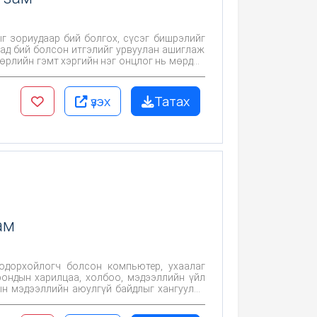
ыг зориудаар бий болгох, сүсэг бишрэлийг
цад бий болсон итгэлийг урвуулан ашиглаж
төрлийн гэмт хэргийн нэг онцлог нь мөрдөн
ээр байдагт оршино. Нийгэмд ард
л нь залилах гэмт хэргийн нөхцөл нь болж,
үзэх
Татах
судалгааны ажлыг эхлүүлэх шаардлага бий
ам
одорхойлогч болсон компьютер, ухаалаг
ын мэдээллийн аюулгүй байдлыг хангуулах
лгох зайлшгүй шаардлага байгааг өнөөгийн