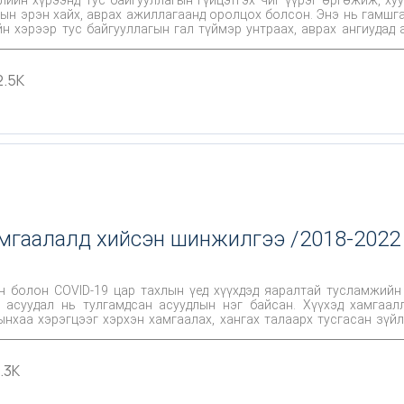
ын эрэн хайх, аврах ажиллагаанд оролцох болсон. Энэ нь гамшг
 хэрээр тус байгууллагын гал түймэр унтраах, аврах ангиуда
жлийн ур чадварыг дээшлүүлэх шаардлага урган гарч байна. Иймд Онцгой байдлын бай
гаа нийгмийн баталгаа, сургалт, дэмжлэг, хамт олон хооронд
лагаанд сэтгэл ханамж хэр байгаа талаар тодорхойлж, дүгнэлт хийх хэрэгтэй байна гэж үзээд энэ
2.5K
амгаалалд хийсэн шинжилгээ /2018-2022
 болон COVID-19 цар тахлын үед хүүхдэд яаралтай тусламжийн
суудлын нэг байсан. Хүүхэд хамгааллын байгууллагуудад гамшгаас хамгаалах
хаа хэрэгцээг хэрхэн хамгаалах, хангах талаарх тусгасан зүйл
н үед учирч болзошгүй аюулын хүчин зүйлээс шалтгаалан хүүхэд,
1.3K