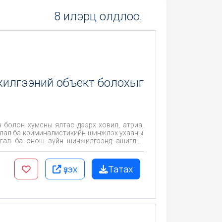
8 илэрц олдлоо.
жилгээний объект болохыг
 болон хумсны ялтас дээрх ховил, атриа,
удлал ба криминалистикийн шинжлэх ухааны
лтгал ба онош зүйн шинжилгээнд ашиглах
үзэх
Татах