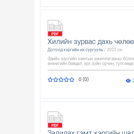
Хилийн зурвас дахь чөлө
Дотоод хэргийн их сургууль
/ 2023 он
Эдийн засгийн хамтын ажиллагааны болон чөлөөт бүсийн гадаад
өнөөгийн байдал, эрх зүйн орчин, тулгамд
0 (0)
Залилах гэмт хэргийн шал