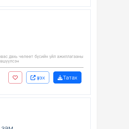
дэвшүүлсэн
үзэх
Татах
 зам