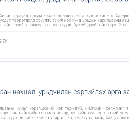
 бичиг, эд зүйл, цахим хэрэгсэл ашиглаж, эсхүл зохиомол байдл
бусдыг төөрөгдөлд оруулж, эсхүл нэр хүнд, урьдын харилцааны яв
нгийн эрхийг шилжүүлэн авсан хууль бус үйлдлийг ойлгодог. Энэ 
угацаа их ордог, гэмт этгээдүүд үргэлжлүүлэн хууль бус үйлдлээ хийс
оотойгоор бага хугацаанд их хэмжээний ашиг олох гэсэн эрмэлзэ
нэ хүрээнд Цагдаагийн ерөнхий газрын Мөрдөн байцаах албанаас 2021
3.7K
гэмт хэргийн шалтгаан, нөхцөлийг тодорхойлох криминологийн 
аан нөхцөл, урьдчилан сэргийлэх арга з
лцааны чухал хэрэгцээний нэг төдийгүй, нийгмийн хөгжлийг т
ол гүүр нь кибер орчин учир иргэн, аж ахуйн нэгж, байгууллаг
н эрсдэлээс урьдчилан сэргийлэх арга хэмжээг боловсронгуй бо