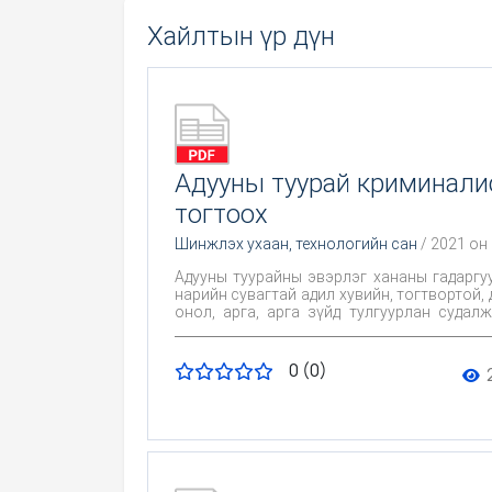
Хайлтын үр дүн
Адууны туурай криминали
тогтоох
Шинжлэх ухаан, технологийн сан
/ 2021 он
Адууны туурайны эвэрлэг хананы гадаргу
нарийн сувагтай адил хувийн, тогтвортой
онол, арга, арга зүйд тулгуурлан суда
боломжтой эсэхийг тогтоож, энэ талаар ү
0 (0)