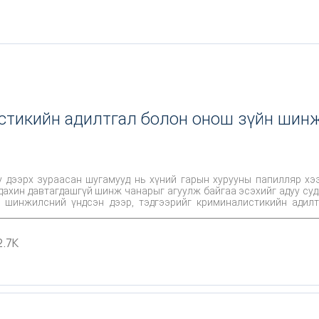
стикийн адилтгал болон онош зүйн шин
у дээрх зураасан шугамууд нь хүний гарын хурууны папилляр хээ
, дахин давтагдашгүй шинж чанарыг агуулж байгаа эсэхийг адуу с
лж шинжилсний үндсэн дээр, тэдгээрийг криминалистикийн ади
ндэслэл бүхий дүгнэлт, зөвлөмж, боловсруулахад оршино
2.7K