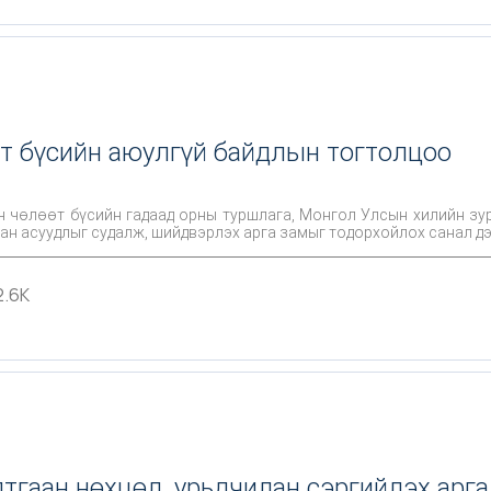
өт бүсийн аюулгүй байдлын тогтолцоо
 орны туршлага, Монгол Улсын хилийн зурвас дахь чөлөөт бүсийн үйл ажиллагааны
сан асуудлыг судалж, шийдвэрлэх арга замыг тодорхойлох санал 
2.6K
тгаан нөхцөл, урьдчилан сэргийлэх арга