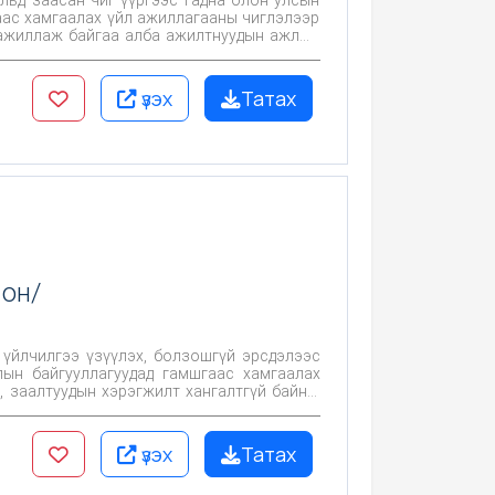
аас хамгаалах үйл ажиллагааны чиглэлээр
д ажиллаж байгаа алба ажилтнуудын ажлын
гууллагын
ын харилцаа, хандлага, уур амьсгал, үйл
хүү судалгааг хийлээ.
үзэх
Татах
 он/
 үйлчилгээ үзүүлэх, болзошгүй эрсдэлээс
, заалтуудын хэрэгжилт хангалтгүй байна.
 эцэг эхчүүд эрсдэлд орох магадлал өндөр
үзэх
Татах