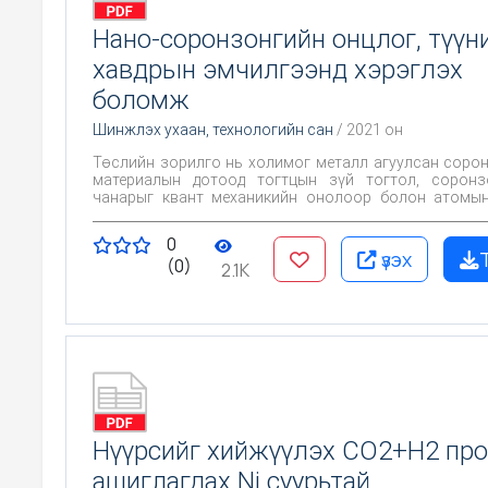
Нано-соронзонгийн онцлог, түүн
хавдрын эмчилгээнд хэрэглэх
боломж
Шинжлэх ухаан, технологийн сан
/ 2021 он
Төслийн зорилго нь холимог металл агуулсан соро
материалын дотоод тогтцын зүй тогтол, сорон
чанарыг квант механикийн онолоор болон атомын
рентген дифракц, нил улаан туяаны спектрометри
судлах явдал юм.
0
үзэх
(0)
2.1K
Нүүрсийг хийжүүлэх CO2+H2 про
ашиглагдах Ni суурьтай