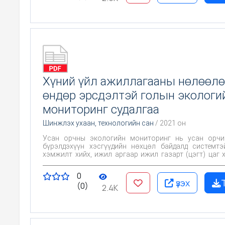
Хүний үйл ажиллагааны нөлөөл
өндөр эрсдэлтэй голын экологи
мониторинг судалгаа
Шинжлэх ухаан, технологийн сан
/ 2021 он
Усан орчны экологийн мониторинг нь усан орчин
бүрэлдэхүүн хэсгүүдийн нөхцөл байдалд системтэ
хэмжилт хийх, ижил аргаар ижил газарт (цэгт) цаг 
явцад урт хугацааны харьцуулалт хийх шинжлэх уха
үйл ажиллагаа бөгөөд усны нөөц, усан орчныг хамга
0
зохистой ашиглахад авч хэрэгжүүлэх арга хэмжээ
үзэх
(0)
болно. Энэхүү сэдэвт ажлын зорилго нь х
2.4K
ажиллагааны нөлөөлөлд өндөр эрсдэлтэй голын э
мониторинг судалгааг хийх, бохирдлын түвшинг 
бохирдлыг сааруулах, нөхөн сэргээх арга хэмжээний
боловсруулахад оршино.