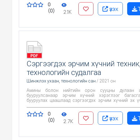
0
үзэх
(0)
2.1K
Сэргээгдэх эрчим хүчний техник
технологийн судалгаа
Шинжлэх ухаан, технологийн сан
/ 2021 он
Амины болон нийтийн орон сууцны дулаан а
бууруулсанаар эрчим хүчний хэрэглээг багасг
бууруулах цаашлаад сэргээгдэх эрчим хүчний эх ү
халаах, цахилгаан үйлдвэрлэх боломжийг судлах
зорилго оршино.
0
үзэх
(0)
2.7K