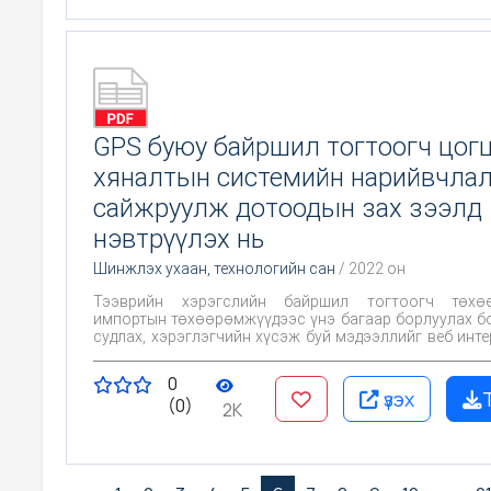
чиглэлийг авч үзэв. Үүнд:1. Давирхайг нефтийн 
фракцуудтай төсөөтэй фракцуудад нэрж түлш, ш
чиглэлээр ашиглах 2. Давирхайн 360°C –ийн темп
дээших үлдэгдлийг замын битумд чанар сайжруул
болгон ашиглах боломжийг тогтоох.
GPS буюу байршил тогтоогч цог
хяналтын системийн нарийвчла
сайжруулж дотоодын зах зээлд
нэвтрүүлэх нь
Шинжлэх ухаан, технологийн сан
/ 2022 он
Тээврийн хэрэгслийн байршил тогтоогч төхө
импортын төхөөрөмжүүдээс үнэ багаар борлуулах 
судлах, хэрэглэгчийн хүсэж буй мэдээллийг веб инт
хянах, хадгалах, нийтийн тээвэр болон бусад 
үйлчилгээний байгууллагын зах зээлд нэвтрүүлэхэ
0
оршино.
үзэх
(0)
2K