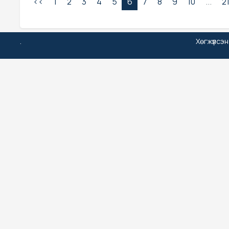
<<
1
2
3
4
5
6
7
8
9
10
...
2
.
Хөгжүүлсэ