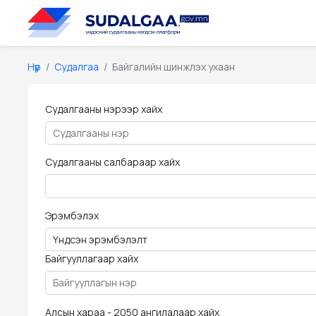
Нүүр
Судалгаа
Байгалийн шинжлэх ухаан
Судалгааны нэрээр хайх
Судалгааны салбараар хайх
Эрэмбэлэх
Байгууллагаар хайх
Алсын хараа - 2050 ангилалаар хайх