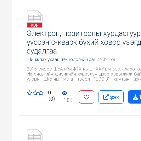
Электрон, позитроны хурдасгуур
үүссэн с-кварк бүхий ховор үзэг
судалгаа
Шинжлэх ухаан, технологийн сан
/ 2021 он
2015 оноос ШУА-ийн ФТХ нь БНХАУ-ын Бээжин хото
Их энергийн физикийн хүрээлэн дээр хэрэгжиж ба
улсын Ш/У-ны мега төсөл “БЭС-3” хамтын ажи
гишүүнээр элсэн, үйл ажиллагаанд нь идэвхтэй ороцо
Манай ажлын зорилго нь дээр дурьдсан хамтын аж
0
үргэлжлүүлэн идэвхтэй оролцож, гэрээний дагуу
үзэх
(0)
үүргээ биелүүлэх
1.8K