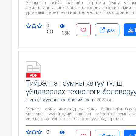
Ургамлын эдийн засгийн стратеги буюу урга
ажиллагааны шинж чанар нь хээрийн экосистемийн чиг үүрэгт
ургамлын төрөл зүйлийн нөлөөллийг тодорхойлогч гол хүчин
зүйл болдог. Тиймээс, энэхүү судалгааны ажлын гол зорилго
нь ургамлын үйл ажиллагааны шинж чанар,
0
бүлгэмдлийн бүтэц, хээрийн экосистемийн олон та
үзэх
(0)
хоорондын холбоо, тэдгээрт ургамал бүлгэмд
1.8K
бэлчээрлэлт хэрхэн нөлөөлдөг мөн ургамлы
задралын процессыг илрүүлэх
Тийрэлтэт сумны хатуу түлш
үйлдвэрлэх технологи боловсру
Шинжлэх ухаан, технологийн сан
/ 2022 он
Монгол орны нөхцөлд эх орны байгалийн баяла
малтмал, түүхий эдийг ашиглан тийрэлтэт сумны х
үйлдвэрлэх технологыг боловсруулахад оршино.
0
үзэх