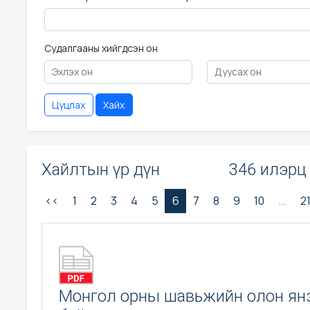
Судалгааны хийгдсэн он
Цуцлах
Хайх
Хайлтын үр дүн
346 илэрц
<<
1
2
3
4
5
6
7
8
9
10
...
2
Монгол орны шавьжийн олон ян