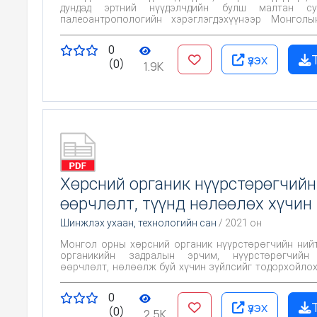
дундад эртний нүүдэлчдийн булш малтан с
палеоантропологийн хэрэглэгдэхүүнээр Монголы
нүүдэлчдийн угсаа гарвалийн залгамж холб
тэдгээрийн малын удмын холбоог молекул биологи
0
тогтооход чиглэнэ. Монголын эртний нүүдэлчди
үзэх
(0)
гарвалийн залгамж холбоо, хүн ам тасралтгүй о
1.9K
байсан эсвэл хүн ам өөрчлөгдсөнийг археологи,
генетикийн түвшинд тогтооход чиглэнэ.Ном сударт 
түүхийн асуудал болон түүхийн будилаантай 
шийдвэрлэх загварыг бий болгох зорилготой.
Хөрсний органик нүүрстөрөгчийн
өөрчлөлт, түүнд нөлөөлөх хүчин
Шинжлэх ухаан, технологийн сан
/ 2021 он
Монгол орны хөрсний органик нүүрстөрөгчийн ний
органикийн задралын эрчим, нүүрстөрөгчийн 
өөрчлөлт, нөлөөлж буй хүчин зүйлсийг тодорхойлох
органик нүүрстөрөгчийн алдралыг багасгахад 
бодлого, шинжлэх ухааны үндэслэл боловсруулах зо
0
үзэх
(0)
2.5K