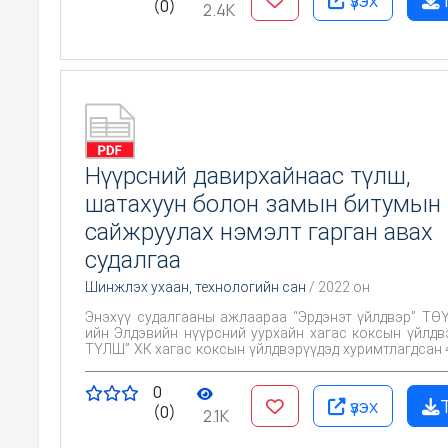
(0)
2.4K
Нүүрсний давирхайнаас түлш,
шатахуун болон замын битумын 
сайжруулах нэмэлт гарган авах
судалгаа
Шинжлэх ухаан, технологийн сан
/ 2022 он
Энэхүү судалгааны ажлаараа “Эрдэнэт үйлдвэр” ТӨҮ
ийн Элдэвийн нүүрсний уурхайн хагас коксын үйлдв
ТҮЛШ” ХК хагас коксын үйлдвэрүүдэд хуримтлагдсан 4
орчим давирхайг ашиглах чиглэлийг тогтоох нь нэн 
шийдвэрлэх асуудал юм. Нөгөө талаас нүүрсийг бол
0
үед үүссэн байгаль орчинд хоруу чанар ихтэй д
үзэх
(0)
боловсруулж практикийн ач холбогдолтой битум
2.1K
сайжруулах нэмэлт бүтээгдэхүүн гарган авахыг 
Давирхайг ашиглалтыг тогтоохдоо дараах хоё