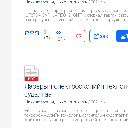
Шинжлэх ухаан, технологийн сан
/ 2021 он
Li -ионы батарейд ашиглах графенжүүлсэн эл
(LiFePO4-GNF; Li4Ti5O12- GNF) материал гарган авах
температурын түлшний элементэд зориулсан
суурилсан катализатор (Pani/ GNF; Pt- Pani/GNF) г
тэдгээрийн бүтэц, шинж чанарын судалгааг явуулах
0
тавьсан болно.
үзэх
(0)
2.1K
Лазерын спектроскопийн технол
судалгаа
Шинжлэх ухаан, технологийн сан
/ 2021 он
Нил улаан туяаны болон раман спектро
төхөөрөмжүүдийн технологи, аргачлалын судалгааг г
Майкольсоны интерферометр бүхий спектрометрий
бүтээж турших.