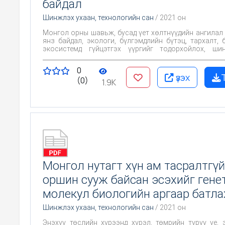
байдал
Шинжлэх ухаан, технологийн сан
/ 2021 он
Монгол орны шавьж, бусад үет хөлтнүүдийн ангилал 
янз байдал, экологи, бүлгэмдлийн бүтэц, тархалт, 
экосистемд гүйцэтгэх үүргийг тодорхойлох, ши
зүйлүүдийг нээн илрүүлэх, ховор ба өвөрмөц зү
хамгаалах зэрэг асуудлыг судлах зорилготой. Энэ
0
биелүүлэхийн тулд дараах зорилтуудыг дэвшүүлэв. 
үзэх
(0)
орны шавьж, үет хөлтний биологийн олон янз
1.9K
судалгаа хийж, шинэ төрөл зүйлийг илрүүлэх. 2. Тодорхой бүс
нутагт тархсан шавьжийн бүрэлдэхүүн, тархалтын 
бүрэлдэхүүний ба элбэгшлийн анализ хийх. 3. Шавьжийн
бүлгэмдлийн бүтэц, үйл ажиллагаа, зарим зүйлүүдийн
экосистемд гүйцэтгэх үүргийг тодорхойлох. 4. Шавьж, үет
хөлтний зарим бүлэг, төрөл зүйлүүдийн онто
филогенезийн асуудлаар харьцуулсан судалгаа х
Шавьжийн ховор зүйлүүдийн элбэгшлийн төлөв
ховордлын зэргийг үнэлж, хамгаалах асуудлыг тодор
Монгол нутагт хүн ам тасралтгүй
оршин сууж байсан эсэхийг генет
молекул биологийн аргаар батла
Шинжлэх ухаан, технологийн сан
/ 2021 он
Энэхүү төслийн хүрээнд хүрэл, төмрийн түрүү үе, 