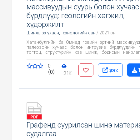
массивуудын суурь болон хучаас
бүрдлүүд: геологийн хөгжил,
хүдэржилт
Шинжлэх ухаан, технологийн сан
/ 2021 он
Хатанбулгийн ба Өмнөд говийн эртний массивууд
палеозойн хучаас болон интрүзив бүрдлүүдийн г
тогтоц, стрүктүрийн хэв шинж, бодисын найрлаг
асуудлыг нарийвчлан тогтоох замаар тэдгээрийн үү
хугацаа ба нөхцлийг тодруулан массивуудын гар
0
геодинамик хөгжлийн загварыг боловсруулах, г
үзэх
(0)
бүрдлүүдтэй холбоотой хүдэржилтийн төрөл, зү
2.1K
илрүүлэх
Графенд суурилсан шинэ матер
судалгаа