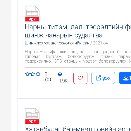
Нарны титэм, дөл, тэсрэлтийн ф
шинж чанарын судалгаа
Шинжлэх ухаан, технологийн сан
/ 2021 он
Нарны Н-альфа ажиглалт, хэт ягаан цацраг ба на
гялбааг бүртгэж боловсруулж физик параме
тодорхойлно. GPS станцын мэдээг боловсруулах,
дэх электроны нийт агууламжийг спектр анализаа
юм.
0
үзэх
(0)
1.9K
Хатанбулаг ба өмнөд говийн эрт